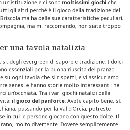
o un’istituzione e ci sono
moltissimi giochi
che
ti gli altri perché è il gioco della tradizione del
 Briscola ma ha delle sue caratteristiche peculiari.
n compagnia, ma mi raccomando, non siate troppo
per una tavola natalizia
cisi, degli evergreen di sapore e tradizione. I dolci
ono essenziali per la buona riuscita del pranzo
e su ogni tavola che si rispetti, e vi assicuriamo
erre senesi e hanno storie molto interessanti: ne
rci un’occhiata. Tra i vari giochi natalizi della
vità:
il gioco del panforte
. Avete capito bene, sì.
chiana, passando per la Val d’Orcia, potreste
se in cui le persone giocano con questo dolce. Il
trano, molto divertente. Dovete semplicemente