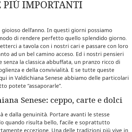
 PIÙ IMPORTANTI
e gioioso dell’anno. In questi giorni possiamo
i modo di rendere perfetto quello splendido giorno.
tterci a tavola con i nostri cari e passare con loro
anto ad un bel camino acceso. Ed i nostri pensieri
e senza la classica abbuffata, un pranzo ricco di
coglienza e della convivialità. E se tutte queste
 qui in Valdichiana Senese abbiamo delle particolari
otto potete “assaporarle”.
hiana Senese: ceppo, carte e dolci
tà e dalla genuinità. Portare avanti le stesse
lo quando risulta bello, facile e soprattutto
tamente eccezione. Una delle tradizioni più vive in