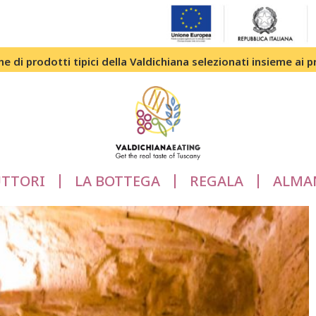
e di prodotti tipici della Valdichiana selezionati insieme ai p
TTORI
LA BOTTEGA
REGALA
ALMA