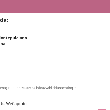
da:
 Montepulciano
ana
iena) P.I. 00995040524
info@valdichianaeating.it
its
: WeCaptains