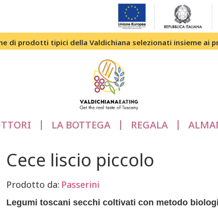
e di prodotti tipici della Valdichiana selezionati insieme ai p
TTORI
LA BOTTEGA
REGALA
ALMA
Cece liscio piccolo
Prodotto da:
Passerini
Legumi toscani secchi coltivati con metodo biolog