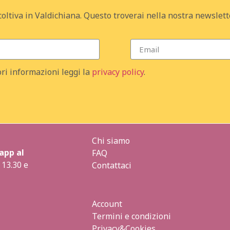
coltiva in Valdichiana. Questo troverai nella nostra newslett
ri informazioni leggi la
privacy policy
.
Chi siamo
app al
FAQ
 13.30 e
Contattaci
Account
Termini e condizioni
Privacy&Cookies