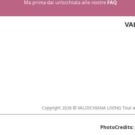
Ma prima dai un’occhiata alle nostre
FAQ
VA
Copyright 2026 © VALDICHIANA LIVING Tour and
PhotoCredits: