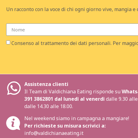
Un racconto con la voce di chi ogni giorno vive, mangia e 
Consenso al trattamento dei dati personali. Per maggio
Assistenza clienti
Il Team di Valdichiana Eating risponde su
Whats
391 3862801
dal lunedì al venerdì
dalle 9.30 alle
dalle 14.30 alle 18.00.
Nel weekend siamo in campagna a mangiare!
Per richieste su misura scrivici a:
info@valdichianaeating.it