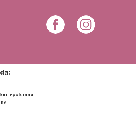
da:
 Montepulciano
ana