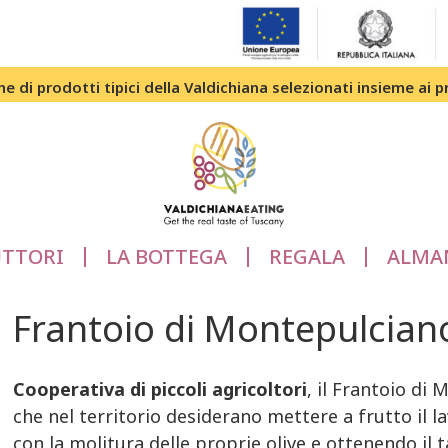
e di prodotti tipici della Valdichiana selezionati insieme ai p
TTORI
LA BOTTEGA
REGALA
ALMA
Frantoio di Montepulcian
Cooperativa di piccoli agricoltori
, il Frantoio di
che nel territorio desiderano mettere a frutto il 
con la molitura delle proprie olive e ottenendo il