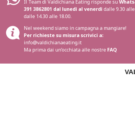
Il Team di Valdichiana Eating risponde su
Whats
391 3862801
dal lunedì al venerdì
dalle 9.30 alle
dalle 14.30 alle 18.00.
Nel weekend siamo in campagna a mangiare!
Per richieste su misura scrivici a:
info@valdichianaeating.it
Ma prima dai un’occhiata alle nostre
FAQ
VA