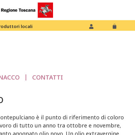
roduttori locali
NACCO
CONTATTI
o
 Montepulciano è il punto di riferimento di coloro
lavoro di tutto un anno tra ottobre e novembre,
 tanto agognato olio novo. Un olio extravergine